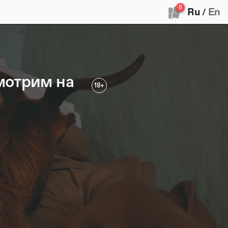
0
Ru
En
/
мотрим на
18+