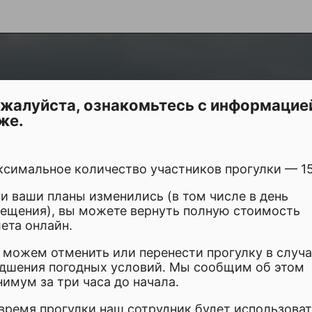
жалуйста, ознакомьтесь с информацие
аражом». Центр на окраине и з
же.
 Университет — Воробьёвы Гор
ИСАНИЕ
симальное количество участников прогулки — 15
и ваши планы изменились (в том числе в день
ещения), вы можете вернуть полную стоимость
3:00 – 15:00
ета онлайн.
можем отменить или перенести прогулку в случ
дшения погодных условий. Мы сообщим об этом
имум за три часа до начала.
арт GARAGE
время прогулки наш сотрудник будет использова