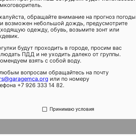
ьше двух билетов.
мкоговоритель.
алуйста, обращайте внимание на прогноз погоды
и возможен небольшой дождь, предусмотрите
ходящую одежду, обувь, возьмите зонт или
ждевик.
гулки будут проходить в городе, просим вас
людать ПДД и не уходить далеко от группы.
arrow_back
ПОДОБРАТЬ ДРУГОЕ СОБЫТИЕ
омендуем взять с собой воду.
любым вопросам обращайтесь на почту
rs@garagemca.org
или по номеру
ефона +7 926 333 14 82.
Принимаю условия
a