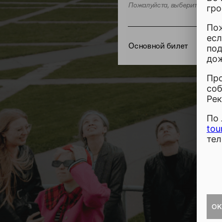
Пожалуйста, выберите не бол
гро
Пож
есл
Основной билет
под
до
Про
соб
Рек
По 
tou
тел
OK