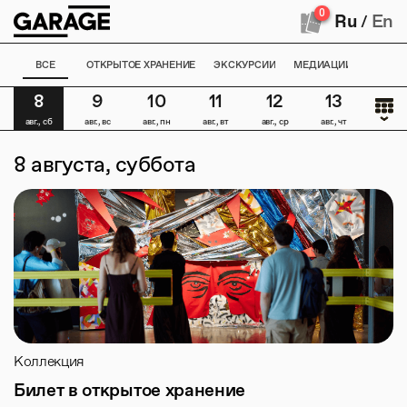
0
Ru
En
/
ВСЕ
ОТКРЫТОЕ ХРАНЕНИЕ
ЭКСКУРСИИ
МЕДИАЦИИ
КИН
8
9
10
11
12
13
14
авг., сб
авг., вс
авг., пн
авг., вт
авг., ср
авг., чт
авг., пт
ПН
ВТ
СР
ЧТ
ПТ
СБ
ВС
8 августа, суббота
27
28
29
30
31
1
2
3
4
5
6
7
8
9
10
11
12
13
14
15
16
17
18
19
20
21
22
23
24
25
26
27
28
29
30
Коллекция
31
1
2
3
4
5
6
Билет в открытое хранение